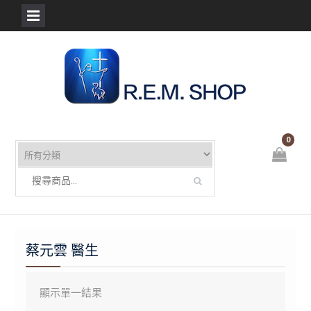
Skip
to
content
0
蔡元雲 醫生
顯示單一結果