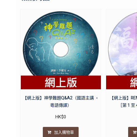
【網上版】神學難題Q&A2（國語主講 ・
【網上版】R
粵語傳譯）
［第 1 
HK$
0
加入購物車