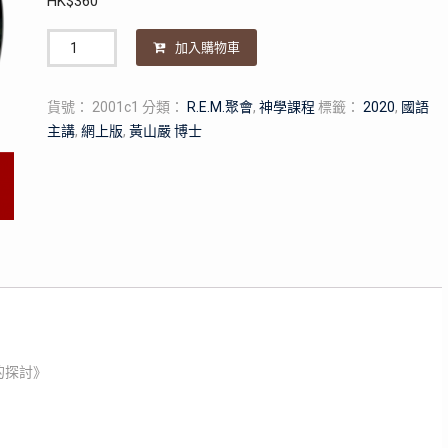
HK$
360
數
加入購物車
量
貨號：
2001c1
分類：
R.E.M.聚會
,
神學課程
標籤：
2020
,
國語
主講
,
網上版
,
黃山嚴 博士
的探討》