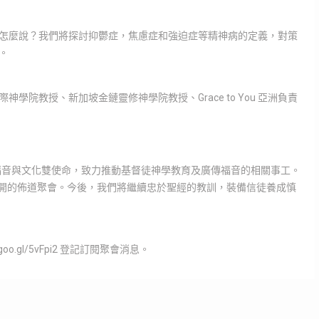
怎麼說？我們將探討抑鬱症，焦慮症和強迫症等精神病的定義，對策
。
院教授、新加坡金鏈靈修神學院教授、Grace to You 亞洲負責
著福音與文化雙使命，致力推動基督徒神學教育及廣傳福音的相關事工。
公開的佈道聚會。今後，我們將繼續忠於聖經的教訓，裝備信徒養成慎
o.gl/5vFpi2 登記訂閱聚會消息。