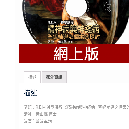
描述
額外資訊
描述
講題：R.E.M.神學課程《精神病與神經病—聖經輔導之個案
講師：黃山嚴 博士
語言：國語主講