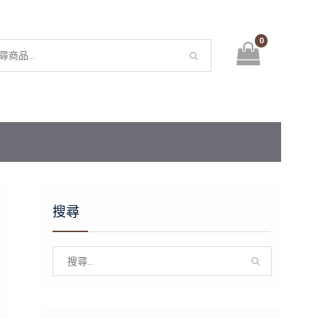
0
搜尋
Search
for: