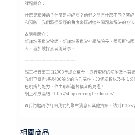
課程簡介：
什麼是精神病？什麼是神經病？他們之間有什麼不同？聖經
和預防。我們將從聖經的角度來探討這些問題和解決的方法
⛪️講員簡介：
新加坡恩道堂牧師、新加坡恩道堂神學院院長、國馬斯特國際神學
人、新加坡探索者總幹事。
=====================
歸正福音事工自2003年成立至今，遵行聖經的吩咐及本
我們已舉辦超過400餘次的信仰講座、30個課程以及多次
思明辨的能力，作主耶穌基督福音的見證！
網上奉獻連結：http://shop.rem.org.hk/donate/
☎️我們邀請你訂閱我們的聚會消息及其他資訊，請到 http://go
相關商品