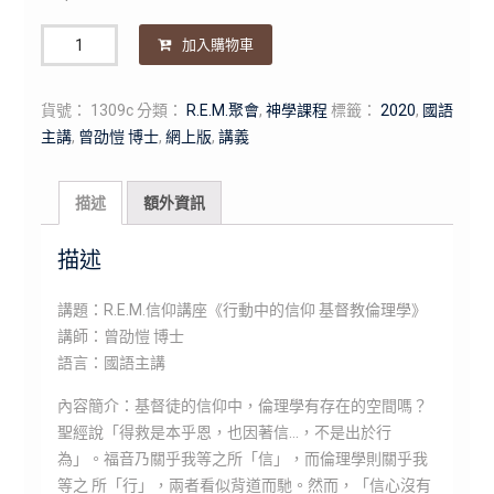
數
加入購物車
量
貨號：
1309c
分類：
R.E.M.聚會
,
神學課程
標籤：
2020
,
國語
主講
,
曾劭愷 博士
,
網上版
,
講義
描述
額外資訊
描述
講題：R.E.M.信仰講座《行動中的信仰 基督教倫理學》
講師：曾劭愷 博士
語言：國語主講
內容簡介：基督徒的信仰中，倫理學有存在的空間嗎？
聖經說「得救是本乎恩，也因著信…，不是­出於行
為」。福音乃關乎我等之所「信」，而倫理學則關乎我
等之 所「行」，兩者看似背道而馳。然而，「信心沒有