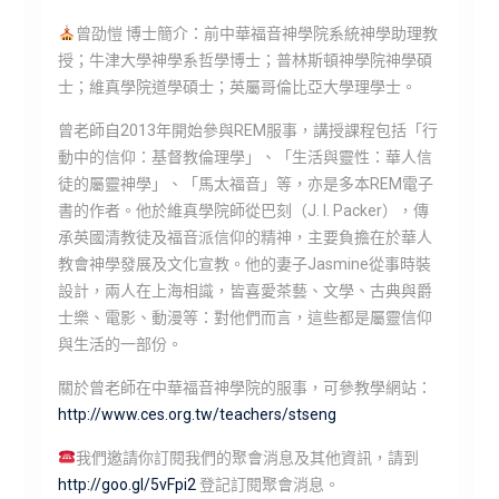
曾劭愷 博士簡介：前中華福音神學院系統神學助理教
授；牛津大學神學系哲學博士；普林斯頓神學院神學碩
士；維真學院道學碩士；英屬哥倫比亞大學理學士。
曾老師自2013年開始參與REM服事，講授課程包括「行
動中的信仰：基督教倫理學」、「生活與靈性：華人信
徒的屬靈神學」、「馬太福音」等，亦是多本REM電子
書的作者。他於維真學院師從巴刻（J. I. Packer），傳
承英國清教徒及福音派信仰的精神，主要負擔在於華人
教會神學發展及文化宣教。他的妻子Jasmine從事時裝
設計，兩人在上海相識，皆喜愛茶藝、文學、古典與爵
士樂、電影、動漫等：對他們而言，這些都是屬靈信仰
與生活的一部份。
關於曾老師在中華福音神學院的服事，可參教學網站：
http://www.ces.org.tw/teachers/stseng
我們邀請你訂閱我們的聚會消息及其他資訊，請到
http://goo.gl/5vFpi2
登記訂閱聚會消息。