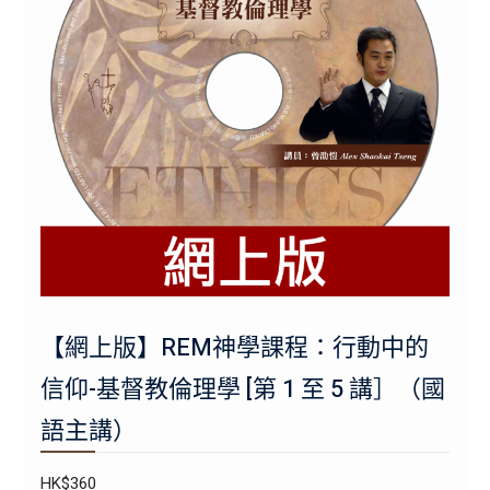
【網上版】REM神學課程：行動中的
信仰-基督教倫理學 [第 1 至 5 講］（國
語主講）
HK$
360