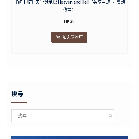
【網上版】天堂與地獄 Heaven and Hell（英語主講 ・ 粵語
傳譯）
HK$
0
加入購物車
搜尋
Search
for: