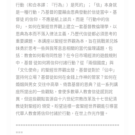
行動（和合本譯：『行為』）是死的」；­「信」本身就
是一種行動，乃基督的靈藉由恩典發動於信徒當中。基
督徒 的信仰，不應是紙上談兵，而是「行動中的信
仰」。如何在聖經世界觀上建立一套基督教倫­理學，以
恩典為本而不落入律法主義，乃歷代信徒都必須思考的
重要課題。 本講座以聖經世界觀為本，旨在挑戰弟兄姊
妹勇於思考一些與我等息息相關的當代倫理議題­，包
括：教會如何看待同性戀？在今日市場經濟的遊戲規則
中，基督 徒如何將信仰付諸行動？從「兩個國度」與
「文化使命」的聖經世界觀出發，基督徒對於「­佔中」
當持何立場？基督徒如何在金錢上作神的管家？如何在
婚姻與男女 交往中高舉、倚靠基督的恩典？這一系列講
座所提出的一些觀點，會使多數華人教會信徒感­到詫
異，但這些觀點皆源自十六世紀宗教改革及十七世紀清
教徒對聖經的 領受。盼望這樣一套聖經世界觀能引導當
代華人教會將信仰付諸於行動，在世上作光作鹽。
===========================================
===