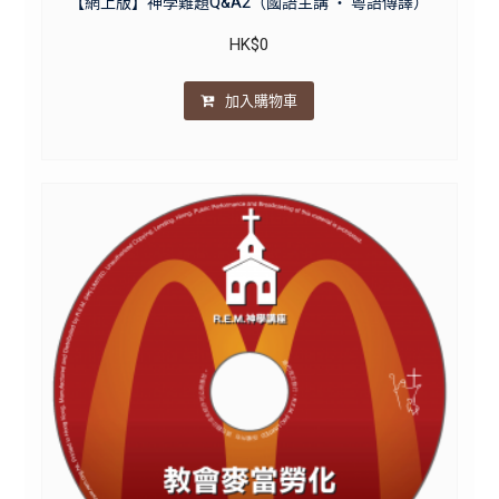
【網上版】神學難題Q&A2（國語主講 ・ 粵語傳譯）
HK$
0
加入購物車