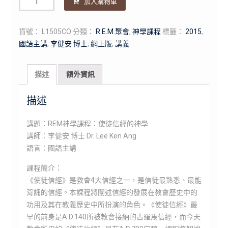
加入購物車
量
貨號：
L1505CO
分類：
R.E.M.聚會
,
神學課程
標籤：
2015
,
國語主講
,
李健安 博士
,
網上版
,
講義
描述
額外資訊
描述
講題：REM神學課程：使徒信經的神學
講師：李健安 博士 Dr. Lee Ken Ang
語言：國語主講
課程簡介：
《使徒信經》是教會4大信經之一，是信徒最熟悉、最能
背誦的信經。本課程將闡述信經的發展在教會歷史中的
功用及其在教義歷史中所扮演的角色。《使徒信經》最
早的前身是A.D.140所被教會接納的古羅馬信經，而今天