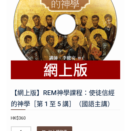
【網上版】REM神學課程：使徒信經
的神學［第 1 至 5 講］（國語主講）
HK$
360
數