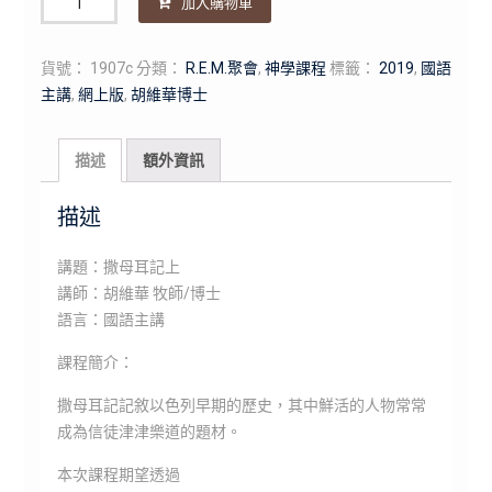
加入購物車
量
貨號：
1907c
分類：
R.E.M.聚會
,
神學課程
標籤：
2019
,
國語
主講
,
網上版
,
胡維華博士
描述
額外資訊
描述
講題：撒母耳記上
講師：胡維華 牧師/博士
語言：國語主講
課程簡介：
撒母耳記記敘以色列早期的歷史，其中鮮活的人物常常
成為信徒津津樂道的題材。
本次課程期望透過