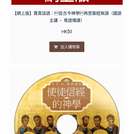
【網上版】寶貴話語：從古今神學再思聖經無誤（國語
主講 ・ 粵語傳譯）
HK$
0
加入購物車