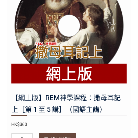
【網上版】REM神學課程：撒母耳記
上［第 1 至 5 講］（國語主講）
HK$
360
數