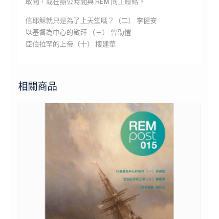
取閱，或在辦公時間與 REM 同工聯絡。
信耶穌就只是為了上天堂嗎？（二） 李健安
以基督為中心的敬拜 （三） 曾劭愷
亞伯拉罕的上帝（十） 樓建華
相關商品