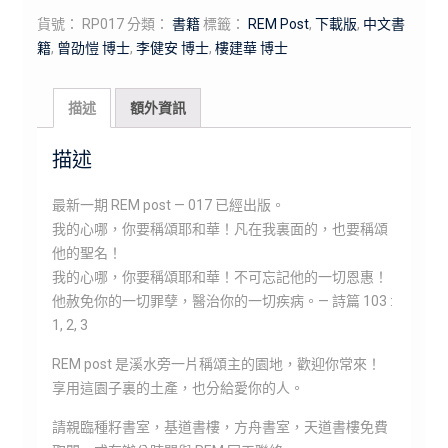
貨號：
RP017
分類：
書籍
標籤：
REM Post
,
下載版
,
中文書
籍
,
曾劭愷 博士
,
李健安 博士
,
樓建華 博士
描述
額外資訊
描述
最新一期 REM post — 017 已經出版。
我的心哪，你要稱頌耶和華！凡在我裏面的，也要稱頌
他的聖名！
我的心哪，你要稱頌耶和華！不可忘記他的一切恩惠！
他赦免你的一切罪孽，醫治你的一切疾病。— 詩篇 103 :
1, 2, 3
REM post 是溪水旁一片稱頌主的園地，歡迎你常來！
享用這園子裏的土產，也分給愛你的人。
請親臨種籽書室，基道書樓，方舟書室，天道書樓免費