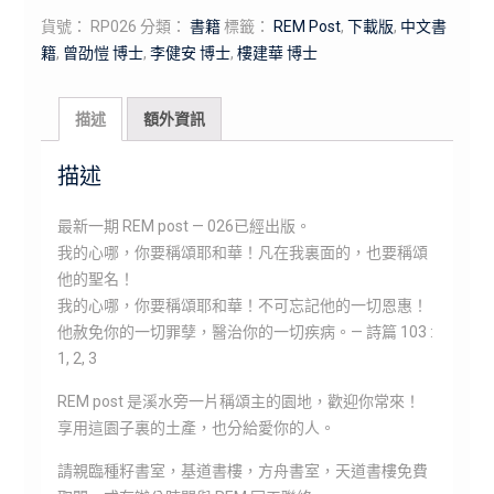
貨號：
RP026
分類：
書籍
標籤：
REM Post
,
下載版
,
中文書
籍
,
曾劭愷 博士
,
李健安 博士
,
樓建華 博士
描述
額外資訊
描述
最新一期 REM post — 026已經出版。
我的心哪，你要稱頌耶和華！凡在我裏面的，也要稱頌
他的聖名！
我的心哪，你要稱頌耶和華！不可忘記他的一切恩惠！
他赦免你的一切罪孽，醫治你的一切疾病。— 詩篇 103 :
1, 2, 3
REM post 是溪水旁一片稱頌主的園地，歡迎你常來！
享用這園子裏的土產，也分給愛你的人。
請親臨種籽書室，基道書樓，方舟書室，天道書樓免費