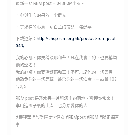
最新一期 REM post — 043已經出版。
．心與生命的果效— 李健安
．尋求神的心意、明白主的帶領— 樓建華
下載連結：
http://shop.rem.org.hk/product/rem-post-
043/
我的心哪，你要稱頌耶和華！凡在我裏面的，也要稱頌
他的聖名！
我的心哪，你要稱頌耶和華！不可忘記他的一切恩惠！
他赦免你的一切罪孽，醫治你的一切疾病。— 詩篇 103 :
1, 2, 3
REM post 是溪水旁一片稱頌主的園地，歡迎你常來！
享用這園子裏的土產，也分給愛你的人。
#樓建華 #曾劭愷 #李健安 #REMpost #REM #歸正福音
事工