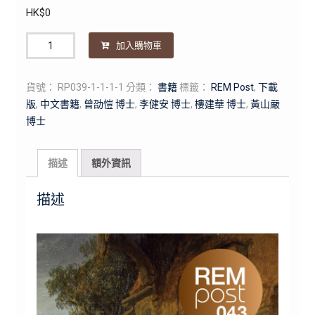
HK$
0
數
加入購物車
量
貨號：
RP039-1-1-1-1
分類：
書籍
標籤：
REM Post
,
下載
版
,
中文書籍
,
曾劭愷 博士
,
李健安 博士
,
樓建華 博士
,
黃山嚴
博士
描述
額外資訊
描述