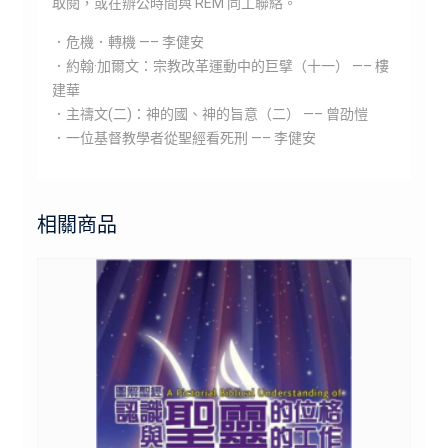
取閱，或在辦公時間與 REM 同工聯絡。
．危機．轉機 —– 李健安
．約翰·加爾文：宗教改革運動中的巨擘（十一） —– 樓
建華
．主禱文(二)：神的國、神的旨意（二） —– 曾劭愷
．一位基督教學者從聖經看死刑 —– 李健安
相關商品