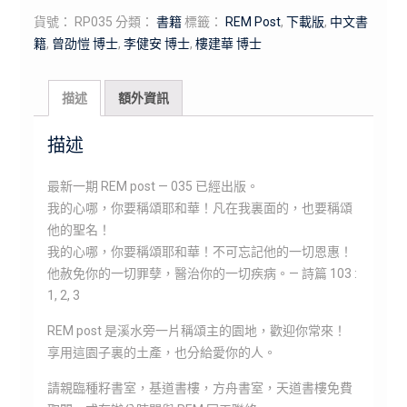
貨號：
RP035
分類：
書籍
標籤：
REM Post
,
下載版
,
中文書
籍
,
曾劭愷 博士
,
李健安 博士
,
樓建華 博士
描述
額外資訊
描述
最新一期 REM post — 035 已經出版。
我的心哪，你要稱頌耶和華！凡在我裏面的，也要稱頌
他的聖名！
我的心哪，你要稱頌耶和華！不可忘記他的一切恩惠！
他赦免你的一切罪孽，醫治你的一切疾病。— 詩篇 103 :
1, 2, 3
REM post 是溪水旁一片稱頌主的園地，歡迎你常來！
享用這園子裏的土產，也分給愛你的人。
請親臨種籽書室，基道書樓，方舟書室，天道書樓免費