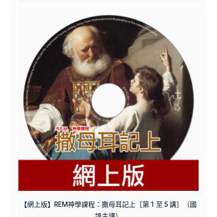
【網上版】REM神學課程：撒母耳記上［第 1 至 5 講］（國
語主講）