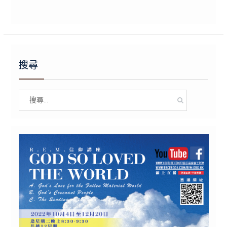
搜尋
Search
for: