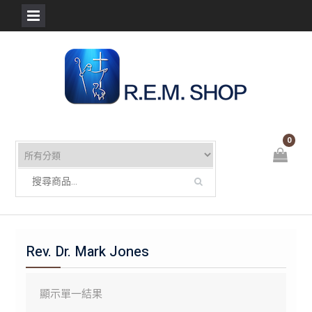
Skip
to
content
0
Rev. Dr. Mark Jones
顯示單一結果