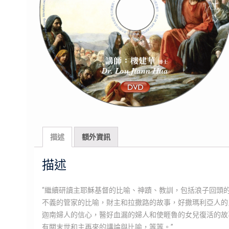
描述
額外資訊
描述
“繼續研讀主耶穌基督的比喻、神蹟、教訓，包括浪子回頭
不義的管家的比喻，財主和拉撒路的故事，好撒瑪利亞人的
迦南婦人的信心，醫好血漏的婦人和使睚魯的女兒復活的故
有關末世和主再來的講論與比喻，等等。”