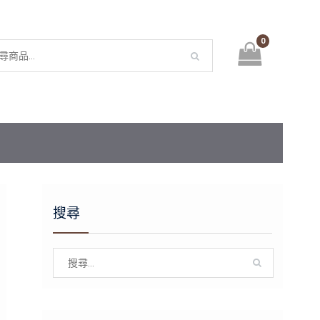
0
搜尋
Search
for: