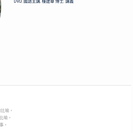
DVD
,
國語主講
,
樓建華 博士
,
講義
的比喻，
比喻，
事，