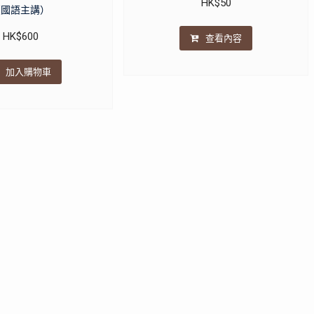
HK$
50
（國語主講）
HK$
600
查看內容
加入購物車