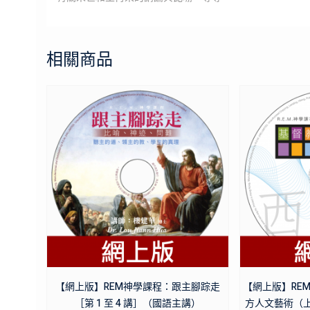
相關商品
【網上版】REM神學課程：跟主腳踪走
【網上版】RE
［第 1 至 4 講］（國語主講）
方人文藝術（上 &