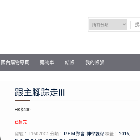
國內購物專頁
購物車
結帳
我的帳號
跟主腳踪走III
HK$
400
已售完
貨號：
L1607DC1
分類：
R.E.M.聚會
,
神學課程
標籤：
2016
,