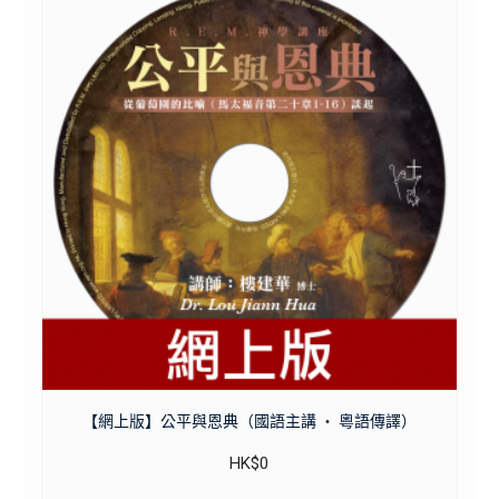
【網上版】公平與恩典（國語主講 ・ 粵語傳譯）
HK$
0