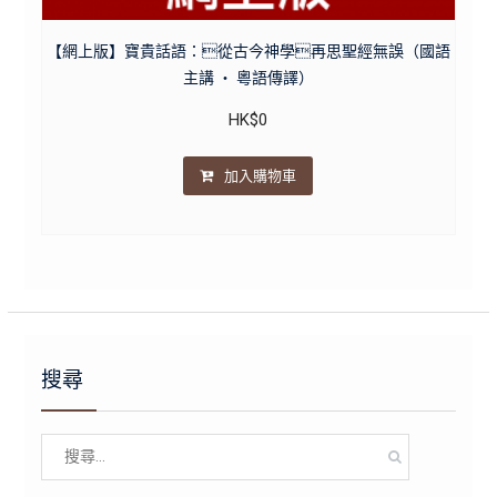
【網上版】寶貴話語：從古今神學再思聖經無誤（國語
主講 ・ 粵語傳譯）
HK$
0
加入購物車
搜尋
Search
for: