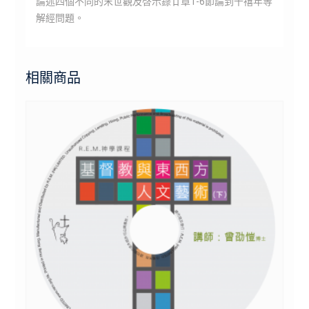
論述四個不同的末世觀及啓示錄廿章1-6節論到千禧年等
解經問題。
相關商品