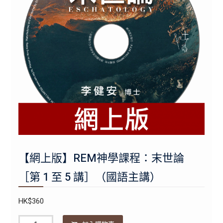
【網上版】REM神學課程：末世論
［第 1 至 5 講］（國語主講）
HK$
360
數