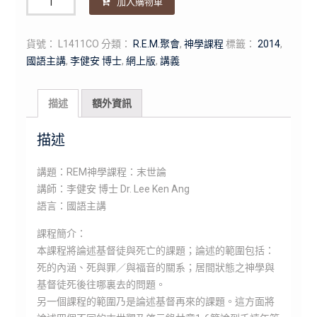
加入購物車
量
貨號：
L1411CO
分類：
R.E.M.聚會
,
神學課程
標籤：
2014
,
國語主講
,
李健安 博士
,
網上版
,
講義
描述
額外資訊
描述
講題：REM神學課程：末世論
講師：李健安 博士 Dr. Lee Ken Ang
語言：國語主講
課程簡介：
本課程將論述基督徒與死亡的課題；論述的範圍包括：
死的內涵、死與罪／與福音的關系；居間狀態之神學與
基督徒死後往哪裏去的問題。
另一個課程的範圍乃是論述基督再來的課題。這方面將